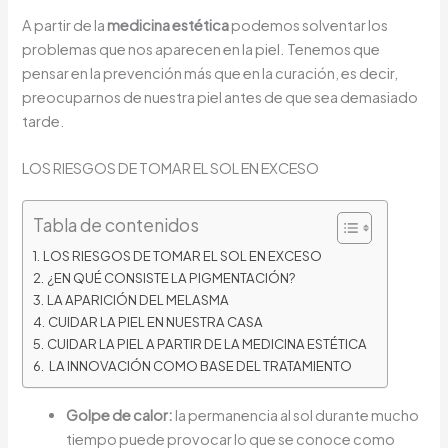
A partir de la
medicina estética
podemos solventar los
problemas que nos aparecen en la piel. Tenemos que
pensar en la prevención más que en la curación, es decir,
preocuparnos de nuestra piel antes de que sea demasiado
tarde.
LOS RIESGOS DE TOMAR EL SOL EN EXCESO
Tabla de contenidos
LOS RIESGOS DE TOMAR EL SOL EN EXCESO
¿EN QUÉ CONSISTE LA PIGMENTACIÓN?
LA APARICIÓN DEL MELASMA
CUIDAR LA PIEL EN NUESTRA CASA
CUIDAR LA PIEL A PARTIR DE LA MEDICINA ESTÉTICA
LA INNOVACIÓN COMO BASE DEL TRATAMIENTO
Golpe de calor:
la permanencia al sol durante mucho
tiempo puede provocar lo que se conoce como