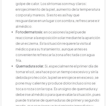
golpe de calor. Los síntomas son muy claros:
enrojecimiento de la piel, aumento de la temperatura
corporal y mareos. Si esto es así hay que
resguardarse en un lugar con sombra, refrescarse e ir
al médico.
Fotodermatosis:
en ocasiones la piel puede
reaccionar a la exposición solar mediante la aparición
de un eczema. Esta situación requiere la visita al
médico para su tratamiento, aunque antes es
conveniente refrescar la zona afectada con agua
fría.
Quemadura solar.
Si, especialmente el primer día de
tomar el sol, sea hace por un tiempo excesivo y sin la
debida protección, la piel se enrojece en exceso, se
pone muy caliente y produce dolor incluso si no se
toca o roza con la ropa. Es un signo de quemadura y
debe irse al médico para que evalúe la situación, pues
puede tratarse de quemaduras de primer y segundo
grado, que requieren un tratamiento inmediato y