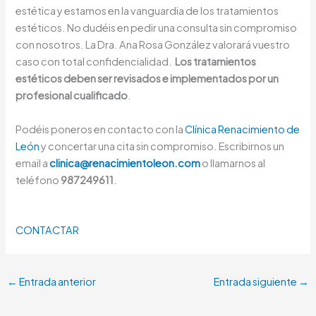
estética y estamos en la vanguardia de los tratamientos
estéticos. No dudéis en pedir una consulta sin compromiso
con nosotros. La Dra. Ana Rosa González valorará vuestro
caso con total confidencialidad.
Los tratamientos
estéticos deben ser revisados e implementados por un
profesional cualificado
.
Podéis poneros en contacto con la
Clínica Renacimiento de
León
y concertar una cita sin compromiso. Escribirnos un
email a
clinica@renacimientoleon.com
o llamarnos al
teléfono
987249611
.
CONTACTAR
←
Entrada anterior
Entrada siguiente
→