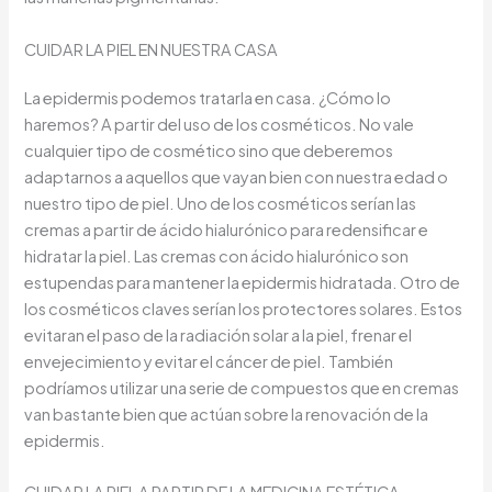
CUIDAR LA PIEL EN NUESTRA CASA
La epidermis podemos tratarla en casa. ¿Cómo lo
haremos? A partir del uso de los cosméticos. No vale
cualquier tipo de cosmético sino que deberemos
adaptarnos a aquellos que vayan bien con nuestra edad o
nuestro tipo de piel. Uno de los cosméticos serían las
cremas a partir de ácido hialurónico para redensificar e
hidratar la piel. Las cremas con ácido hialurónico son
estupendas para mantener la epidermis hidratada. Otro de
los cosméticos claves serían los protectores solares. Estos
evitaran el paso de la radiación solar a la piel, frenar el
envejecimiento y evitar el cáncer de piel. También
podríamos utilizar una serie de compuestos que en cremas
van bastante bien que actúan sobre la renovación de la
epidermis.