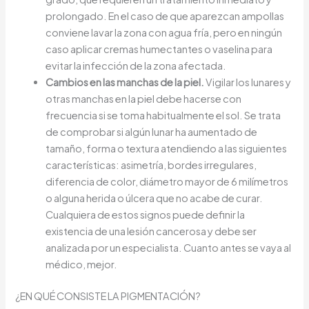
prolongado. En el caso de que aparezcan ampollas
conviene lavar la zona con agua fría, pero en ningún
caso aplicar cremas humectantes o vaselina para
evitar la infección de la zona afectada.
Cambios en las manchas de la piel.
Vigilar los lunares y
otras manchas en la piel debe hacerse con
frecuencia si se toma habitualmente el sol. Se trata
de comprobar si algún lunar ha aumentado de
tamaño, forma o textura atendiendo a las siguientes
características: asimetría, bordes irregulares,
diferencia de color, diámetro mayor de 6 milímetros
o alguna herida o úlcera que no acabe de curar.
Cualquiera de estos signos puede definir la
existencia de una lesión cancerosa y debe ser
analizada por un especialista. Cuanto antes se vaya al
médico, mejor.
¿EN QUÉ CONSISTE LA PIGMENTACIÓN?