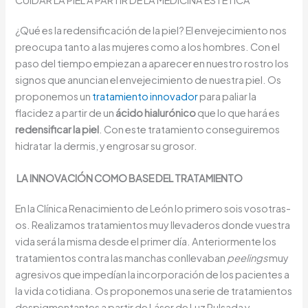
CUIDAR LA PIEL A PARTIR DE LA MEDICINA ESTÉTICA
¿Qué es la redensificación de la piel? El envejecimiento nos
preocupa tanto a las mujeres como a los hombres. Con el
paso del tiempo empiezan a aparecer en nuestro rostro los
signos que anuncian el envejecimiento de nuestra piel. Os
proponemos un
tratamiento innovador
para paliar la
flacidez a partir de un
ácido hialurónico
que lo que hará es
redensificar la piel
. Con este tratamiento conseguiremos
hidratar la dermis, y engrosar su grosor.
LA INNOVACIÓN COMO BASE DEL TRATAMIENTO
En la Clínica Renacimiento de León lo primero sois vosotras-
os. Realizamos tratamientos muy llevaderos donde vuestra
vida será la misma desde el primer día. Anteriormente los
tratamientos contra las manchas conllevaban
peelings
muy
agresivos que impedían la incorporación de los pacientes a
la vida cotidiana. Os proponemos una serie de tratamientos
despigmentantes a partir de Láser de Luz Pulsada y