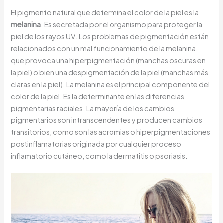
El pigmento natural que determina el color de la piel es la
melanina
. Es secretada por el organismo para proteger la
piel de los rayos UV. Los problemas de pigmentación están
relacionados con un mal funcionamiento de la melanina,
que provoca una hiperpigmentación (manchas oscuras en
la piel) o bien una despigmentación de la piel (manchas más
claras en la piel). La melanina es el principal componente del
color de la piel. Es la determinante en las diferencias
pigmentarias raciales. La mayoría de los cambios
pigmentarios son intranscendentes y producen cambios
transitorios, como son las acromias o hiperpigmentaciones
postinflamatorias originada por cualquier proceso
inflamatorio cutáneo, como la dermatitis o psoriasis.