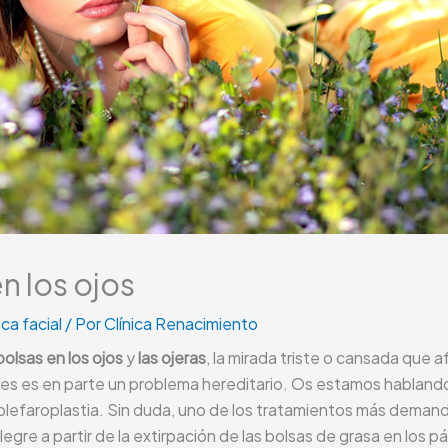
en los ojos
ca facial
/ Por
Clínica Renacimiento
bolsas en los ojos
y
las ojeras
, la mirada triste o cansada que
s es en parte un problema hereditario. Os estamos hablando
 blefaroplastia. Sin duda, uno de los tratamientos más deman
gre a partir de la extirpación de las bolsas de grasa en los p