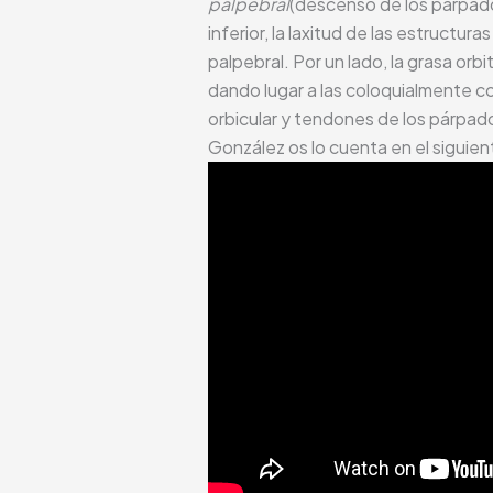
palpebral
(descenso de los párpados
inferior, la laxitud de las estruct
palpebral. Por un lado, la grasa orbi
dando lugar a las coloquialmente co
orbicular y tendones de los párpado
González os lo cuenta en el siguien