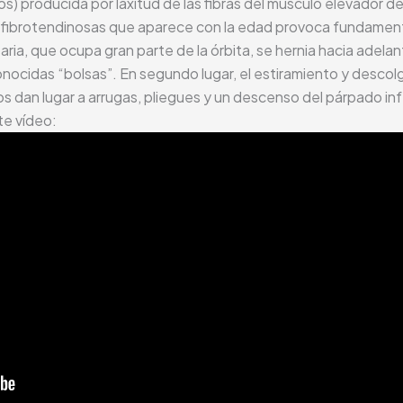
) producida por laxitud de las fibras del músculo elevador de
uras fibrotendinosas que aparece con la edad provoca fundame
taria, que ocupa gran parte de la órbita, se hernia hacia adelant
nocidas “bolsas”. En segundo lugar, el estiramiento y descolg
s dan lugar a arrugas, pliegues y un descenso del párpado in
te vídeo: