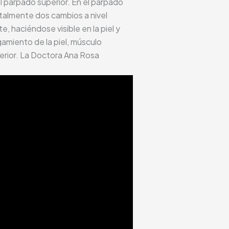
l párpado superior. En el párpado
ntalmente dos cambios a nivel
e, haciéndose visible en la piel y
amiento de la piel, músculo
ferior. La Doctora Ana Rosa