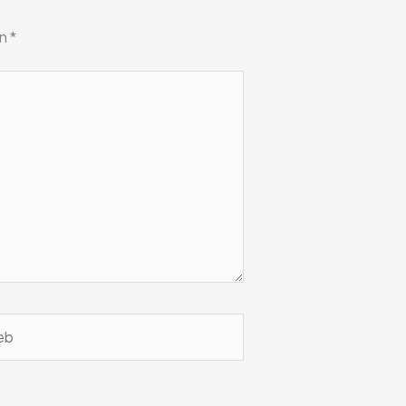
on
*
b