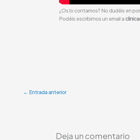
¿Os lo contamos? No dudéis en po
Podéis escribirnos un email a
clini
←
Entrada anterior
Deja un comentario