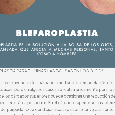
LASTIA PARA ELIMINAR LAS BOLSAS EN LOS OJOS?
busca rejuvenecer los párpados mediante la remodelación de los
icas, pero en algunos casos se realiza únicamente por motiv
el de los párpados superiores puede ocasionar una reducción d
ios en el área periocular. En el párpado superior se caracte
 del párpado. Otra condición asociada con el envejecimiento 