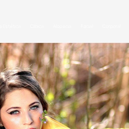
a Estética
Clínica
Alopecia
Facial
Corporal