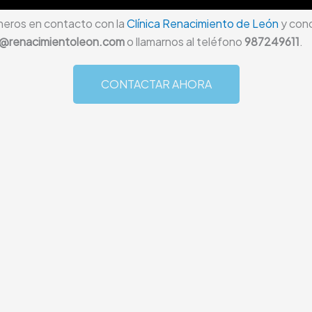
neros en contacto con la
Clínica Renacimiento de León
y conc
ca@renacimientoleon.com
o llamarnos al teléfono
987249611
.
CONTACTAR AHORA