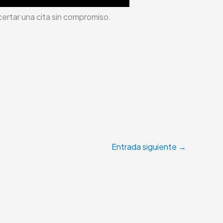
ertar una cita sin compromiso.
Entrada siguiente
→