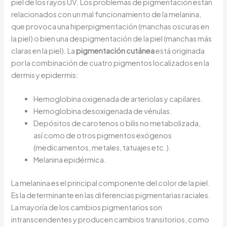
piel de los rayos UV. Los problemas de pigmentación están
relacionados con un mal funcionamiento de la melanina,
que provoca una hiperpigmentación (manchas oscuras en
la piel) o bien una despigmentación de la piel (manchas más
claras en la piel). La
pigmentación cutánea
está originada
por la combinación de cuatro pigmentos localizados en la
dermis y epidermis:
Hemoglobina oxigenada de arteriolas y capilares.
Hemoglobina desoxigenada de vénulas.
Depósitos de carotenos o bilis no metabolizada,
así como de otros pigmentos exógenos
(medicamentos, metales, tatuajes etc.).
Melanina epidérmica.
La melanina es el principal componente del color de la piel.
Es la determinante en las diferencias pigmentarias raciales.
La mayoría de los cambios pigmentarios son
intranscendentes y producen cambios transitorios, como