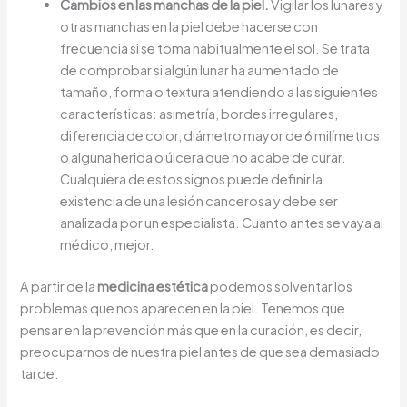
Cambios en las manchas de la piel.
Vigilar los lunares y
otras manchas en la piel debe hacerse con
frecuencia si se toma habitualmente el sol. Se trata
de comprobar si algún lunar ha aumentado de
tamaño, forma o textura atendiendo a las siguientes
características: asimetría, bordes irregulares,
diferencia de color, diámetro mayor de 6 milímetros
o alguna herida o úlcera que no acabe de curar.
Cualquiera de estos signos puede definir la
existencia de una lesión cancerosa y debe ser
analizada por un especialista. Cuanto antes se vaya al
médico, mejor.
A partir de la
medicina estética
podemos solventar los
problemas que nos aparecen en la piel. Tenemos que
pensar en la prevención más que en la curación, es decir,
preocuparnos de nuestra piel antes de que sea demasiado
tarde.