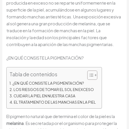
producida en exceso no se reparte uniformemente en la
superficie de la piel, acumulándose en algunos lugares y
formando manchas antiestéticas. Una exposición excesiva
al sol genera una gran producción de melanina, que se
traduce en la formación de manchas en la piel. La
insolación y la edad son los principales factores que
contribuyen a la aparición de las manchas pigmentarias.
¿EN QUÉ CONSISTE LA PIGMENTACIÓN?
Tabla de contenidos
¿EN QUÉ CONSISTE LA PIGMENTACIÓN?
LOS RIESGOS DE TOMAR EL SOL EN EXCESO
CUIDAR LA PIEL EN NUESTRA CASA
EL TRATAMIENTO DE LAS MANCHAS EN LA PIEL
El pigmento natural que determina el color de la piel es la
melanina
. Es secretada por el organismo para proteger la