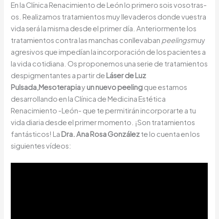
En la Clínica Renacimiento de León lo primero sois vosotras-
os. Realizamos tratamientos muy llevaderos donde vuestra
vida será la misma desde el primer día. Anteriormente los
tratamientos contra las manchas conllevaban
peelings
muy
agresivos que impedían la incorporación de los pacientes a
la vida cotidiana. Os proponemos una serie de tratamientos
despigmentantes a partir de
Láser de Luz
Pulsada,
Mesoterapia
y
un nuevo peeling
que estamos
desarrollando en la Clínica de Medicina Estética
Renacimiento -León- que te permitirán incorporarte a tu
vida diaria desde el primer momento. ¡Son tratamientos
fantásticos! La
Dra. Ana Rosa González
te lo cuenta en los
siguientes vídeos: