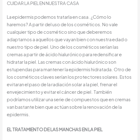
CUIDAR LA PIEL EN NUESTRA CASA
La epidermis podemos tratarla en casa. ¿Cómo lo
haremos? A partir del uso de los cosméticos. No vale
cualquier tipo de cosmético sino que deberemos
adaptarnos a aquellos que vayan bien con nuestra edad o
nuestro tipo de piel. Uno de los cosméticos serían las
cremas a partir de ácido hialurónico para redensificar e
hidratar la piel. Las cremas con ácido hialurónico son
estupendas para mantener la epidermis hidratada. Otro de
los cosméticos claves serían los protectores solares. Estos
evitaran el paso de la radiación solar a la piel, frenar el
envejecimiento y evitar el cáncer de piel. También
podríamos utilizar una serie de compuestos que en cremas
van bastante bien que actúan sobre la renovación de la
epidermis.
EL TRATAMIENTO DE LAS MANCHAS EN LA PIEL