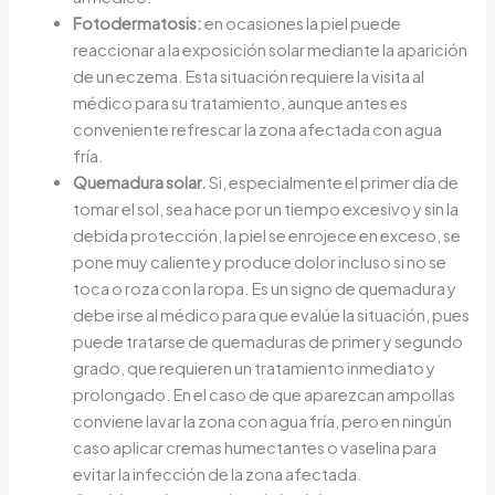
Fotodermatosis:
en ocasiones la piel puede
reaccionar a la exposición solar mediante la aparición
de un eczema. Esta situación requiere la visita al
médico para su tratamiento, aunque antes es
conveniente refrescar la zona afectada con agua
fría.
Quemadura solar.
Si, especialmente el primer día de
tomar el sol, sea hace por un tiempo excesivo y sin la
debida protección, la piel se enrojece en exceso, se
pone muy caliente y produce dolor incluso si no se
toca o roza con la ropa. Es un signo de quemadura y
debe irse al médico para que evalúe la situación, pues
puede tratarse de quemaduras de primer y segundo
grado, que requieren un tratamiento inmediato y
prolongado. En el caso de que aparezcan ampollas
conviene lavar la zona con agua fría, pero en ningún
caso aplicar cremas humectantes o vaselina para
evitar la infección de la zona afectada.