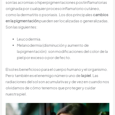
son las acromias o hiperpigmentaciones postinflamatorias
originada por cualquier proceso inflamatorio cutáneo,
como la dermatitis o psoriasis. Los dos principales
cambios
en la pigmentación
pueden ser localizadas o generalizadas.
Son las siguientes:
Leucodermia.
Melanodermia (disminución y aumento de
la pigmentación): son modificaciones del color de la
piel por exceso o por defecto.
El sol es beneficioso para el cuerpo humano y el organismo.
Pero también es el enemigo número uno de
la piel
. Las
radiaciones del sol son acumulativas y de vez en cuando nos
olvidamos de cómo tenemos que proteger y cuidar
nuestra piel.