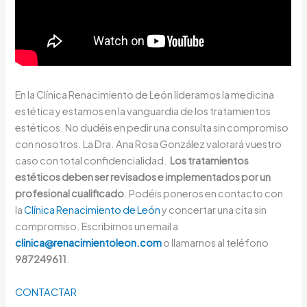
En la Clínica Renacimiento de León lideramos la medicina
estética y estamos en la vanguardia de los tratamientos
estéticos. No dudéis en pedir una consulta sin compromiso
con nosotros. La Dra. Ana Rosa González valorará vuestro
caso con total confidencialidad.
Los tratamientos
estéticos deben ser revisados e implementados por un
profesional cualificado
. Podéis poneros en contacto con
la
Clínica Renacimiento de León
y concertar una cita sin
compromiso. Escribirnos un email a
clinica@renacimientoleon.com
o llamarnos al teléfono
987249611
.
CONTACTAR