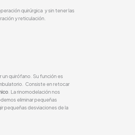
eración quirúrgica y sin tener las
ración y reticulación.
or un quirófano. Su función es
mbulatorio. Consiste en retocar
nico
. La rinomodelación nos
n podemos eliminar pequeñas
egir pequeñas desviaciones de la