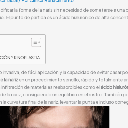
ca facial
/ Por
Clínica Renacimiento
ficar la forma de la nariz sin necesidad de someterse a una op
o. El punto de partida es un ácido hialurónico de alta concent
CIÓN Y RINOPLASTIA
invasiva, de fácil aplicación y la capacidad de evitar pasar p
 la nariz
en un procedimiento sencillo, rápido y totalmente a
la infiltración de materiales reabsorbibles como el
ácido hialuró
o de la nariz, consiguiendo un equilibrio en el rostro. Tambié
 curvatura final de la nariz, levantar la punta e incluso corr