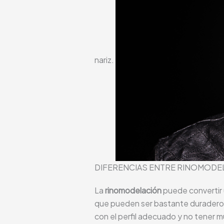
nariz.
DIFERENCIAS ENTRE RINOMODEL
La
rinomodelación
puede convertir u
que pueden ser bastante duraderos 
con el perfil adecuado y no tener 