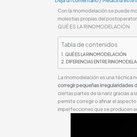
Deja un comentario
/
Medicina estéti
Con la rinomodelación se puede modi
molestias propias del postoperatori
QUÉ ES LA RINOMODELACIÓN
Tabla de contenidos
QUÉ ES LA RINOMODELACIÓN
DIFERENCIAS ENTRE RINOMODELA
La rinomodelación es una técnica no 
corregir pequeñas irregularidades de
ciertas partes de la nariz gracias a 
permite corregir o afinar el aspect
imperfecciones que se producen en la