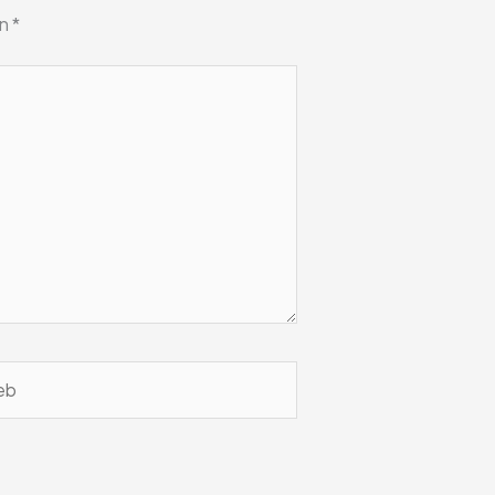
on
*
b