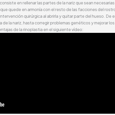
 consiste en rellenar las partes de la nariz que sean necesari
ue quede en armonía con el resto de las facciones del rostr
ntervención quirúrgica al abrirla y quitar parte del hueso. De
ma de la nariz, hasta corregir problemas genéticos y mejorar lo
tajas de la rinoplastia en el siguiente vídeo: