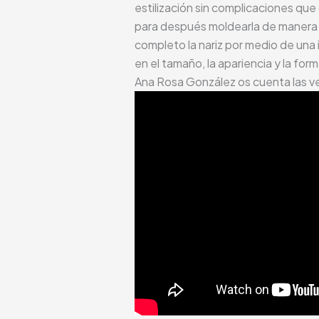
estilización sin complicaciones que
para después moldearla de manera q
completo la nariz por medio de una i
en el tamaño, la apariencia y la for
Ana Rosa González os cuenta las ven