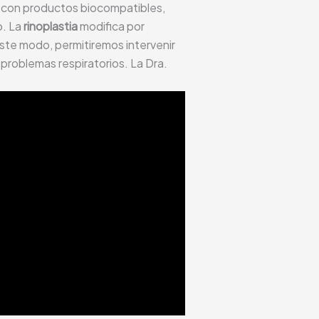
as con productos biocompatibles,
o. La
rinoplastia
modifica por
 este modo, permitiremos intervenir
s problemas respiratorios. La Dra.