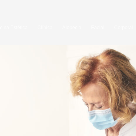
cina Estética
Clínica
Alopecia
Facial
Corporal