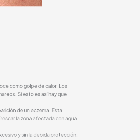
oce como golpe de calor. Los
mareos. Si esto es así hay que
aparición de un eczema. Esta
efrescar la zona afectada con agua
xcesivo y sin la debida protección,