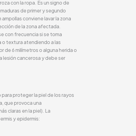
roza con la ropa. Es un signo de
uemaduras de primer y segundo
 ampollas conviene lavar la zona
fección de la zona afectada.
rse con frecuencia si se toma
 o textura atendiendo a las
or de 6 milímetros o alguna herida o
na lesión cancerosa y debe ser
para proteger la piel de los rayos
a
, que provoca una
 claras en la piel). La
ermis y epidermis: