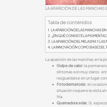
LA APARICIÓN DE LAS MANCHAS E
Tabla de contenidos
LA APARICIÓN DE LAS MANCHAS EN L
¿EN QUÉ CONSISTE LA PIGMENTA
LA APARICIÓN DEL MELASMA Y LAS 
LA INNOVACIÓN COMO BASE DEL T
La aparición de las manchas en la p
Golpe de calor:
la permanenc
síntomas son muy claros: enr
resguardarse en un lugar con 
Fotodermatosis:
en ocasione
situación requiere la visita
fría.
Quemadura solar.
Si, especia