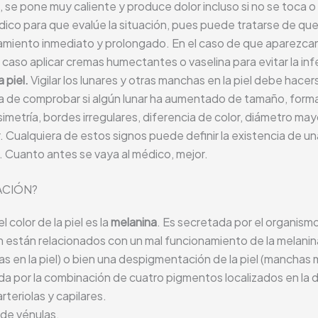
, se pone muy caliente y produce dolor incluso si no se toca o 
dico para que evalúe la situación, pues puede tratarse de q
amiento inmediato y prolongado. En el caso de que aparezcan
 caso aplicar cremas humectantes o vaselina para evitar la in
 piel.
Vigilar los lunares y otras manchas en la piel debe hace
ta de comprobar si algún lunar ha aumentado de tamaño, forma
simetría, bordes irregulares, diferencia de color, diámetro may
. Cualquiera de estos signos puede definir la existencia de u
a. Cuanto antes se vaya al médico, mejor.
ACIÓN?
 color de la piel es la
melanina
.
Es secretada por el organismo 
 están relacionados con un mal funcionamiento de la
melanin
en la piel) o bien una despigmentación de la piel (manchas más
da por la combinación de cuatro pigmentos localizados en la d
eriolas y capilares.
de vénulas.