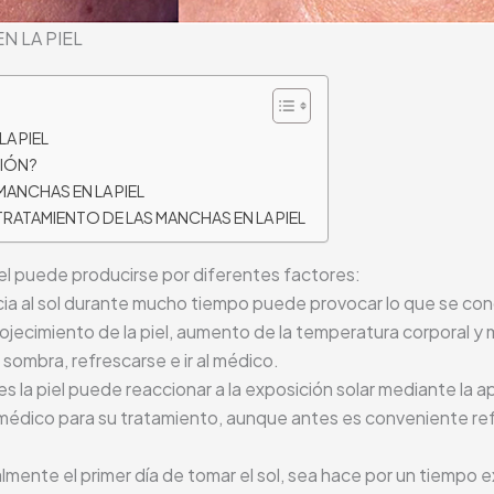
N LA PIEL
A PIEL
CIÓN?
MANCHAS EN LA PIEL
RATAMIENTO DE LAS MANCHAS EN LA PIEL
iel puede producirse por diferentes factores:
ia al sol durante mucho tiempo puede provocar lo que se con
ojecimiento de la piel, aumento de la temperatura corporal y 
sombra, refrescarse e ir al médico.
s la piel puede reaccionar a la exposición solar mediante la 
 al médico para su tratamiento, aunque antes es conveniente r
lmente el primer día de tomar el sol, sea hace por un tiempo e