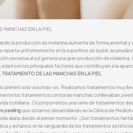
S MANCHAS EN LA PIEL
uando la producción de
melanina
aumenta de forma anormal y cu
 reparte uniformemente en la superficie de la piel, acumulá
ión excesiva al sol genera una gran producción de
melanina
,
la edad son los principales factores que contribuyen a la apar
TRATAMIENTO DE LAS MANCHAS EN LA PIEL
lo primero sois vosotras-os. Realizamos tratamientos muy lle
rmente los tratamientos contra las manchas conllevaban
peel
a vida cotidiana. Os proponemos una serie de tratamientos de
o peeling
que estamos desarrollando en la Clínica de Medici
 vida diaria desde el primer momento. ¡Son tratamientos fantá
tica y estamos en la vanguardia de los tratamientos estéticos