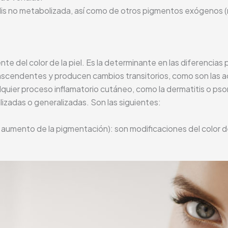
lis no metabolizada, así como de otros pigmentos exógenos 
te del color de la piel. Es la determinante en las diferencias
anscendentes y producen cambios transitorios, como son las 
lquier proceso inflamatorio cutáneo, como la dermatitis o psor
izadas o generalizadas. Son las siguientes:
aumento de la pigmentación): son modificaciones del color de