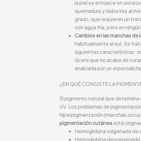
la piel se enrojece en exceso
quemadura y debe irse al mé
grado, que requieren un trat
con agua fría, pero en ningún
Cambios en las manchas de la
habitualmente el sol. Se tra
siguientes características: a
úlcera que no acabe de curar
analizada por un especialist
¿EN QUÉ CONSISTE
LA PIGMENT
El pigmento natural que determina el
UV. Los problemas de pigmentación
hiperpigmentación (manchas oscuras 
pigmentación cutánea
está origina
Hemoglobina oxigenada de art
Hemoglobina desoxigenada 