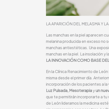
LA APARICIÓN DEL MELASMA Y LA
Las manchas en la piel aparecen c
melanina
producida en exceso no se
manchas antiestéticas. Una exposic
manchas en la piel. La insolación y 
LA INNOVACIÓN COMO BASE DEL 
En la Clínica Renacimiento de León 
misma desde el primer día. Anterio
incorporación de los pacientes a l
Luz Pulsada,
Mesoterapia
y
un nuev
que te permitirán incorporarte a tu
de León lideramos la medicina esté