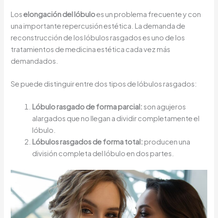
Los
elongación del lóbulo
es un problema frecuente y con
una importante repercusión estética. La demanda de
reconstrucción de los lóbulos rasgados es uno de los
tratamientos de medicina estética cada vez más
demandados.
Se puede distinguir entre dos tipos de lóbulos rasgados:
Lóbulo rasgado de forma parcial:
son agujeros
alargados que no llegan a dividir completamente el
lóbulo.
Lóbulos rasgados de forma total:
producen una
división completa del lóbulo en dos partes.