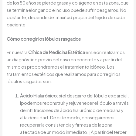
de los 50 años se pierde grasa y colágeno en esta zona, que
se termina elongando e incluso puede sufrir desgarros. No
obstante, depende de la laxitud propia del tejido de cada
paciente
Cómo corregir los lóbulos rasgados
En nuestra
Clínica de Medicina Estética
en León realizamos
un diagnóstico previo del caso en concreto y a partir del
mismo os propondremos el tratamiento idóneo. Los
tratamientos estéticos que realizamos para corregir los
lóbulos rasgados son:
Ácido Hialurónico
: si el desgarro del lóbulo es parcial,
lpodemos reconstruir y rejuvenecer el lóbulo a través
de infiltraciones de ácido hialurónico de mediana y
alta densidad. De este modo, conseguiremos
recuperar la consistencia y firmeza de la zona
afectada de un modo inmediato. ¡A partir del tercer