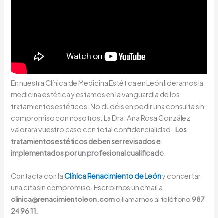
En nuestra Clínica de Medicina Estética en León lideramos la
medicina estética y estamos en la vanguardia de los
tratamientos estéticos. No dudéis en pedir una consulta sin
compromiso con nosotros. La Dra. Ana Rosa González
valorará vuestro caso con total confidencialidad.
Los
tratamientos estéticos deben ser revisados e
implementados por un profesional cualificado
.
Contacta con la
Clínica Renacimiento de León
y concertar
una cita sin compromiso. Escribirnos un email a
clinica@renacimientoleon.com
o llamarnos al teléfono
987
24 96 11.