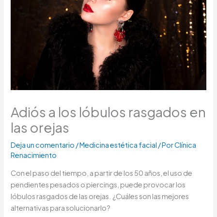
Adiós a los lóbulos rasgados en
las orejas
Deja un comentario
/
Medicina estética facial
/ Por
Clínica
Renacimiento
Con el paso del tiempo, a partir de los 50 años, el uso de
pendientes pesados o piercings, puede provocar los
lóbulos rasgados de las orejas. ¿Cuáles son las mejores
alternativas para solucionarlo?