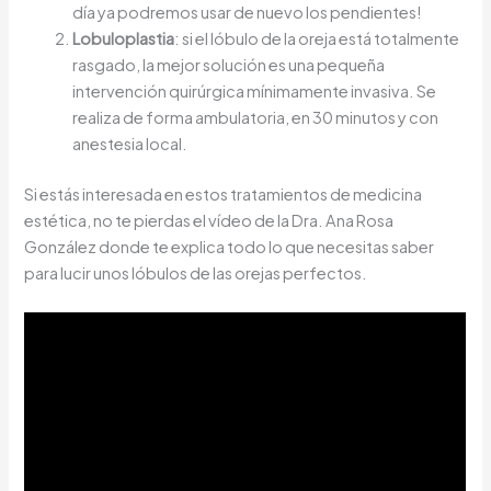
día ya podremos usar de nuevo los pendientes!
Lobuloplastia
: si el lóbulo de la oreja está totalmente
rasgado, la mejor solución es una pequeña
intervención quirúrgica mínimamente invasiva. Se
realiza de forma ambulatoria, en 30 minutos y con
anestesia local.
Si estás interesada en estos tratamientos de medicina
estética, no te pierdas el vídeo de la Dra. Ana Rosa
González donde te explica todo lo que necesitas saber
para lucir unos lóbulos de las orejas perfectos.