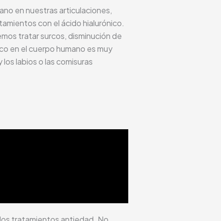
ano en nuestras articulaciones,
atamientos con el ácido hialurónico.
remos tratar surcos, disminución de
nico en el cuerpo humano es muy
 los labios o las comisuras
 los tratamientos antiedad. No