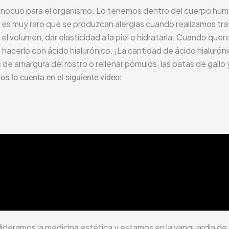
o inocuo para el organismo. Lo tenemos dentro del cuerpo hum
lo, es muy raro que se produzcan alergias cuando realizamos tr
el volumen, dar elasticidad a la piel e hidratarla. Cuando que
hacerlo con ácido hialurónico. ¡La cantidad de ácido hialuró
 de amargura del rostro o rellenar pómulos, las patas de gallo y
s lo cuenta en el siguiente vídeo:
 lideramos la medicina estética y estamos en la vanguardia de