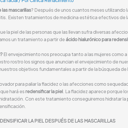
ca facial
/ Por
Clínica Renacimiento
 las mascarillas
? Después de unos cuantos meses utilizando l
itis. Existen tratamientos de medicina estética efectivos de la 
e la piel de las personas que las llevan sufra diversas afecci
amos un tratamiento a partir de
ácido hialurónico para redensifi
l?
El envejecimiento nos preocupa tanto a las mujeres como a 
ro rostro los signos que anuncian el envejecimiento de nuestra
 nuestros objetivos fundamentales a partir de la búsqueda de la
dor para paliar la flacidez o las afecciones como sequedad, i
 que hará es
redensificar la piel
. La flacidez aparece porque l
 hidratación. Con este tratamiento conseguiremos hidratar la pi
ensificación.
DENSIFICAR LA PIEL DESPUÉS DE LAS MASCARILLAS