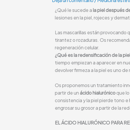
Deja un comentario
/
Medicina estéti
¿Qué le sucede a
la piel después de
lesiones en la piel, rojeces y dermat
Las mascarillas están provocando qu
tirantez o rozaduras. Os recomend
regeneración celular.
¿Qué es la redensificación de la pie
tiempo empiezan a aparecer en nuest
devolver firmeza a la piel es uno de
Os proponemos un tratamiento innova
partir de un
ácido hialurónico
que lo
consistencia y la piel pierde tono e
engrosar su grosor a partir de la red
EL ÁCIDO HIALURÓNICO PARA RE