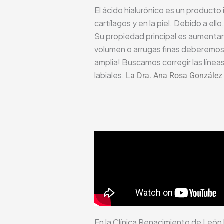
El ácido hialurónico es un product
cartílagos y en la piel. Debido a el
Su propiedad principal es aumentar 
volumen o arrugas finas deberemos 
amplia! Buscamos corregir las líneas
labiales.
La Dra. Ana Rosa González o
En la Clínica Renacimiento de León