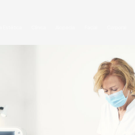
a Estética
Clínica
Alopecia
Facial
Corporal