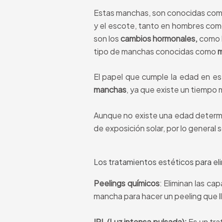
Estas manchas, son conocidas co
y el escote, tanto en hombres como
son los
cambios hormonales,
como l
tipo de manchas conocidas como
m
El papel que cumple la edad en e
manchas
, ya que existe un tiempo m
Aunque no existe una edad determi
de exposición solar, por lo general
Los tratamientos estéticos para el
Peelings químicos
: Eliminan las ca
mancha para hacer un peeling que l
IPL (Luz intensa pulsada):
Es un tra