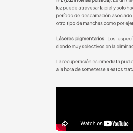
luz puede atravesar la piel y solo h
período de descamación asociado co
otro tipo de manchas como por ejem
Láseres pigmentarios
. Los espec
siendo muy selectivos en la eliminac
La recuperación es inmediata pudie
a la hora de someterse a estos tra