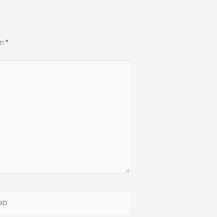
on
*
b