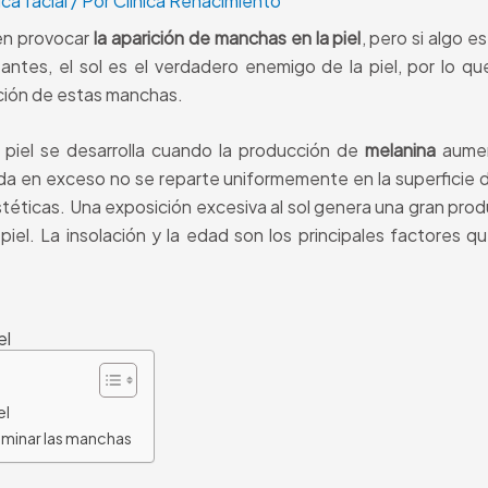
ca facial
/ Por
Clínica Renacimiento
en provocar
la aparición de manchas en la piel
, pero si algo e
antes, el sol es el verdadero enemigo de la piel, por lo q
ción de estas manchas.
 piel se desarrolla cuando la producción de
melanina
aumen
ida en exceso no se reparte uniformemente en la superficie 
éticas. Una exposición excesiva al sol genera una gran pro
iel. La insolación y la edad son los principales factores qu
el
el
iminar las manchas