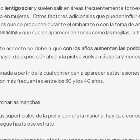
mo
lentigo solar
y suelen salir en áreas frecuentemente fotoex
 en mujeres. Otros factores adicionales que pueden influir en
os que se producen durante el embarazo o con la toma de an
elasma
y que suelen aparecer en zonas como las mejillas, la f
ste aspecto se debe a que
con los años aumentan las posibi
ayor de exposición al sol y la piel se vuelve más seca y menos
nada a partir de la cual comiencen a aparecer estas lesione
 son más frecuentes entre los 30 y los 40 años.
iminar las manchas
pas superficiales de la piel y con ella la mancha, hay que cono
legue hasta ese estrato.
tamiento altamente efectivo y poco agresivo ya que es muy sel