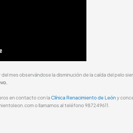
r del mes observándose la disminución de la caída del pelo sie
evo.
ros en contacto con la
Clínica Renacimiento de León
y conce
imientoleon.com o llamarnos al teléfono 987249611.