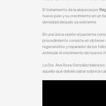
El tratamiento de la alopecia por
Reg
nuevo pelo y su crecimiento en un tie
densidad del pelo ya existente.
En una única sesión el paciente cons
procedimiento consiste en obtener cé
regenerativo y reparador de los folíc
estimular el crecimiento de nuevos fo
La Dra. Ana Rosa González lidera los 
aquello qué debéis saber sobre la caí