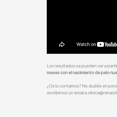
Los resultados se pueden ver a parti
meses con el nacimiento de pelo nu
¿Os lo contamos? No dudéis en pone
escribirnos un email a clinica@renac