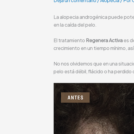
Deja un comentario
/
Alopecia
/ Por
La alopecia androgénica puede pote
en la caída del pelo.
El tratamiento
Regenera Activa
es de
crecimiento en un tiempo mínimo, así 
No nos olvidemos que en una situaci
pelo está débil, flácido o ha perdid