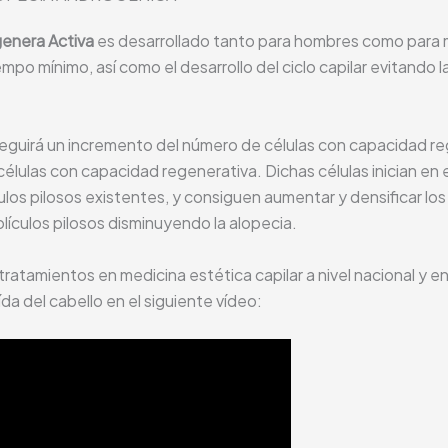
enera Activa
es desarrollado tanto para hombres como para m
mpo mínimo, así como el desarrollo del ciclo capilar evitando l
eguirá un incremento del número de células con capacidad reg
lulas con capacidad regenerativa. Dichas células inician en 
ulos pilosos existentes, y consiguen aumentar y densificar lo
lículos pilosos disminuyendo la alopecia.
tratamientos en medicina estética capilar a nivel nacional y 
da del cabello en el siguiente vídeo: