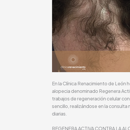
En la Clínica Renacimiento de León h
alopecia denominado Regenera Activa
trabajos de regeneración celular co
sencillo, realizándose en la consult
diarias.
REGENERA ACTIVA CONTRA LA A