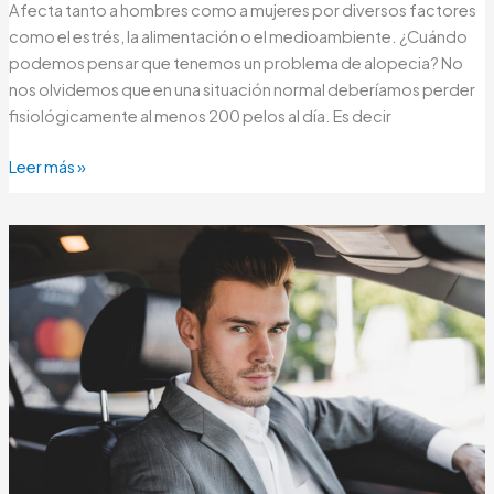
Afecta tanto a hombres como a mujeres por diversos factores
como el estrés, la alimentación o el medioambiente. ¿Cuándo
podemos pensar que tenemos un problema de alopecia? No
nos olvidemos que en una situación normal deberíamos perder
fisiológicamente al menos 200 pelos al día. Es decir
Leer más »
Tu
pelo
aún
tiene
mucho
que
decir