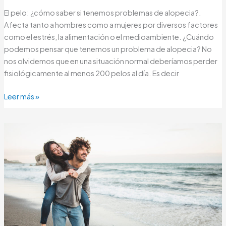
El pelo: ¿cómo saber si tenemos problemas de alopecia?.
Afecta tanto a hombres como a mujeres por diversos factores
como el estrés, la alimentación o el medioambiente. ¿Cuándo
podemos pensar que tenemos un problema de alopecia? No
nos olvidemos que en una situación normal deberíamos perder
fisiológicamente al menos 200 pelos al día. Es decir
Leer más »
¡Adiós
alopecia!
El
verano
está
a
la
vuelta
de