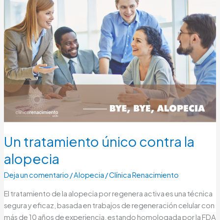
único
contra
la
alopecia
Un tratamiento único contra la
alopecia
Deja un comentario
/
Alopecia
/
Clínica Renacimiento
El tratamiento de la alopecia por regenera activa es una técnica
segura y eficaz, basada en trabajos de regeneración celular con
más de 10 años de experiencia, estando homologada por la FDA