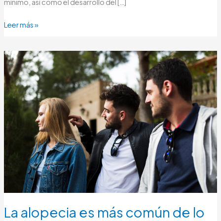
mínimo, así como el desarrollo del […]
Leer más »
La
alopecia
es
más
común
de
lo
que
pensamos
La alopecia es más común de lo