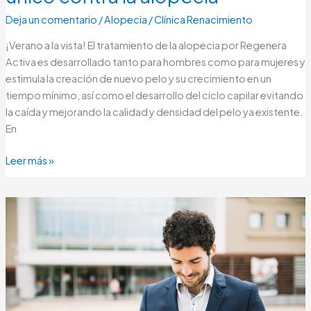
Deja un comentario
/
Alopecia
/
Clínica Renacimiento
¡Verano a la vista! El tratamiento de la alopecia por Regenera
Activa es desarrollado tanto para hombres como para mujeres y
estimula la creación de nuevo pelo y su crecimiento en un
tiempo mínimo, así como el desarrollo del ciclo capilar evitando
la caída y mejorando la calidad y densidad del pelo ya existente.
En
Leer más »
Decid
adiós
a
la
alopecia
antes
del