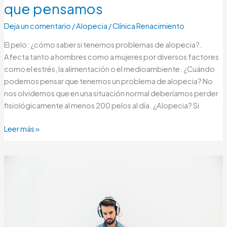
que pensamos
Deja un comentario
/
Alopecia
/
Clínica Renacimiento
El pelo: ¿cómo saber si tenemos problemas de alopecia?.
Afecta tanto a hombres como a mujeres por diversos factores
como el estrés, la alimentación o el medioambiente. ¿Cuándo
podemos pensar que tenemos un problema de alopecia? No
nos olvidemos que en una situación normal deberíamos perder
fisiológicamente al menos 200 pelos al día. ¿Alopecia? Si
Leer más »
Regenera
Activa:
una
única
sesión
contra