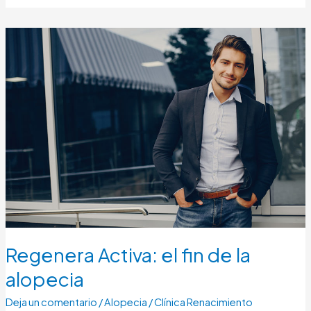
Regenera
Activa:
el
fin
de
la
alopecia
Regenera Activa: el fin de la
alopecia
Deja un comentario
/
Alopecia
/
Clínica Renacimiento