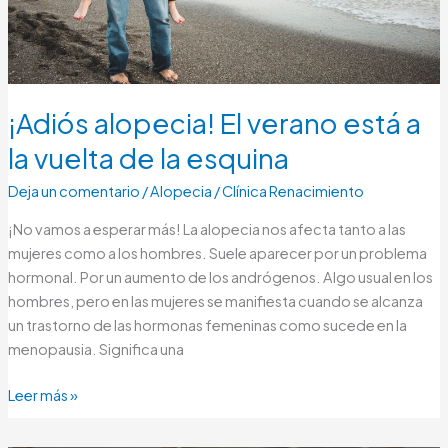
la
esquina
¡Adiós alopecia! El verano está a
la vuelta de la esquina
Deja un comentario
/
Alopecia
/
Clínica Renacimiento
¡No vamos a esperar más! La alopecia nos afecta tanto a las
mujeres como a los hombres. Suele aparecer por un problema
hormonal. Por un aumento de los andrógenos. Algo usual en los
hombres, pero en las mujeres se manifiesta cuando se alcanza
un trastorno de las hormonas femeninas como sucede en la
menopausia. Significa una
Leer más »