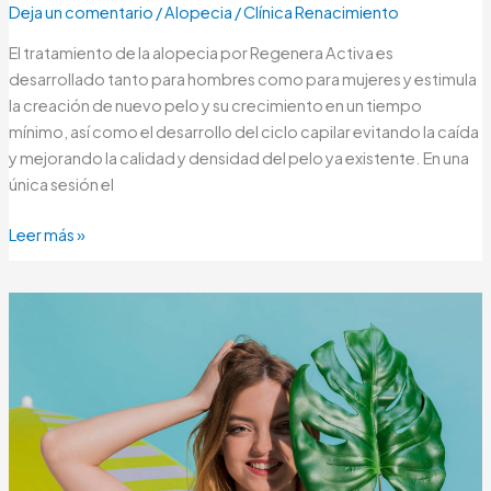
Deja un comentario
/
Alopecia
/
Clínica Renacimiento
El tratamiento de la alopecia por Regenera Activa es
desarrollado tanto para hombres como para mujeres y estimula
la creación de nuevo pelo y su crecimiento en un tiempo
mínimo, así como el desarrollo del ciclo capilar evitando la caída
y mejorando la calidad y densidad del pelo ya existente. En una
única sesión el
Leer más »
La
alopecia
también
afecta
a
las
mujeres