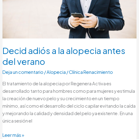
verano
Decid adiós a la alopecia antes
del verano
Deja un comentario
/
Alopecia
/
Clínica Renacimiento
El tratamiento de la alopecia por Regenera Activa es
desarrollado tanto para hombres como para mujeres y estimula
la creación de nuevo pelo y su crecimiento en un tiempo
mínimo, así como el desarrollo del ciclo capilar evitando la caída
y mejorando la calidad y densidad del pelo ya existente. En una
única sesión el
Leer más »