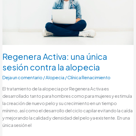
la
alopecia
Regenera Activa: una única
sesión contra la alopecia
Deja un comentario
/
Alopecia
/
Clínica Renacimiento
El tratamiento de la alopecia por Regenera Activa es
desarrollado tanto para hombres como para mujeres y estimula
la creación de nuevo pelo y su crecimiento en un tiempo
mínimo, así como el desarrollo del ciclo capilar evitando la caída
y mejorando la calidad y densidad del pelo ya existente. En una
única sesión el