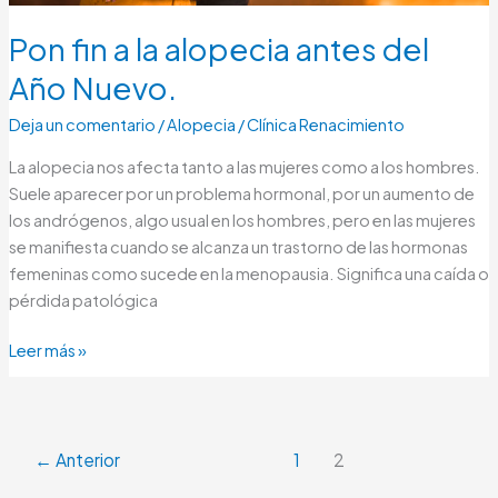
Pon fin a la alopecia antes del
Año Nuevo.
Deja un comentario
/
Alopecia
/
Clínica Renacimiento
La alopecia nos afecta tanto a las mujeres como a los hombres.
Suele aparecer por un problema hormonal, por un aumento de
los andrógenos, algo usual en los hombres, pero en las mujeres
se manifiesta cuando se alcanza un trastorno de las hormonas
femeninas como sucede en la menopausia. Significa una caída o
pérdida patológica
Leer más »
←
Anterior
1
2