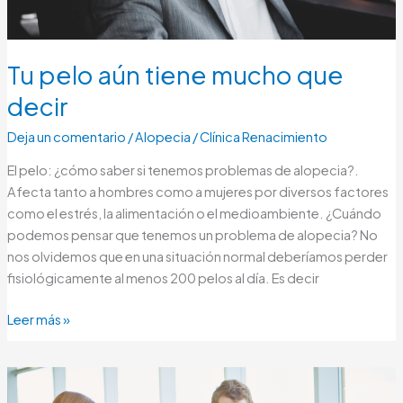
Tu pelo aún tiene mucho que
decir
Deja un comentario
/
Alopecia
/
Clínica Renacimiento
El pelo: ¿cómo saber si tenemos problemas de alopecia?.
Afecta tanto a hombres como a mujeres por diversos factores
como el estrés, la alimentación o el medioambiente. ¿Cuándo
podemos pensar que tenemos un problema de alopecia? No
nos olvidemos que en una situación normal deberíamos perder
fisiológicamente al menos 200 pelos al día. Es decir
Leer más »
Un
tratamiento