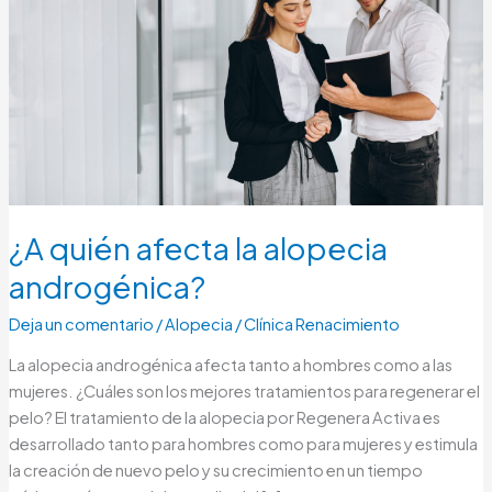
alopecia
androgénica?
¿A quién afecta la alopecia
androgénica?
Deja un comentario
/
Alopecia
/
Clínica Renacimiento
La alopecia androgénica afecta tanto a hombres como a las
mujeres. ¿Cuáles son los mejores tratamientos para regenerar el
pelo? El tratamiento de la alopecia por Regenera Activa es
desarrollado tanto para hombres como para mujeres y estimula
la creación de nuevo pelo y su crecimiento en un tiempo