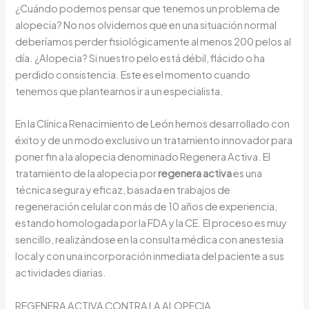
¿Cuándo podemos pensar que tenemos un problema de
alopecia? No nos olvidemos que en una situación normal
deberíamos perder fisiológicamente al menos 200 pelos al
día. ¿Alopecia? Si nuestro pelo está débil, flácido o ha
perdido consistencia. Este es el momento cuando
tenemos que plantearnos ir a un especialista.
En la Clínica Renacimiento de León hemos desarrollado con
éxito y de un modo exclusivo un tratamiento innovador para
poner fin a la alopecia denominado Regenera Activa. El
tratamiento de la alopecia por
regenera activa
es una
técnica segura y eficaz, basada en trabajos de
regeneración celular con más de 10 años de experiencia,
estando homologada por la FDA y la CE. El proceso es muy
sencillo, realizándose en la consulta médica con anestesia
local y con una incorporación inmediata del paciente a sus
actividades diarias.
REGENERA ACTIVA CONTRA LA ALOPECIA