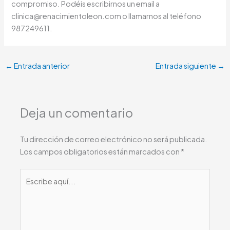
compromiso. Podéis escribirnos un email a
clinica@renacimientoleon.com o llamarnos al teléfono
987249611.
←
Entrada anterior
Entrada siguiente
→
Deja un comentario
Tu dirección de correo electrónico no será publicada.
Los campos obligatorios están marcados con
*
Escribe
aquí...