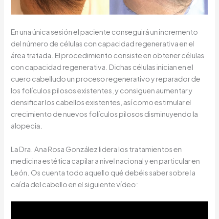
En una única sesión el paciente conseguirá un incremento
del número de células con capacidad regenerativa en el
área tratada. El procedimiento consiste en obtener células
con capacidad regenerativa. Dichas células inician en el
cuero cabelludo un proceso regenerativo y reparador de
los folículos pilosos existentes, y consiguen aumentar y
densificar los cabellos existentes, así como estimular el
crecimiento de nuevos folículos pilosos disminuyendo la
alopecia.
La Dra. Ana Rosa González lidera los tratamientos en
medicina estética capilar a nivel nacional y en particular en
León. Os cuenta todo aquello qué debéis saber sobre la
caída del cabello en el siguiente vídeo: