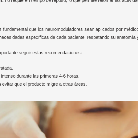
n:
no requieren tiempo de reposo, lo que permite retomar las activida
n
es fundamental que los neuromoduladores sean aplicados por médico
 necesidades específicas de cada paciente, respetando su anatomía y 
mportante seguir estas recomendaciones:
ratada.
o intenso durante las primeras 4-6 horas.
evitar que el producto migre a otras áreas.