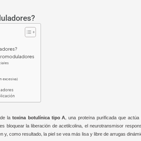
uladores?
ladores?
neuromoduladores
ciales
n excesiva)
s
ladores
licación
 de la
toxina botulínica tipo A
, una proteína purificada que actú
 es bloquear la liberación de acetilcolina, el neurotransmisor respo
n y, como resultado, la piel se vea más lisa y libre de arrugas dinámi