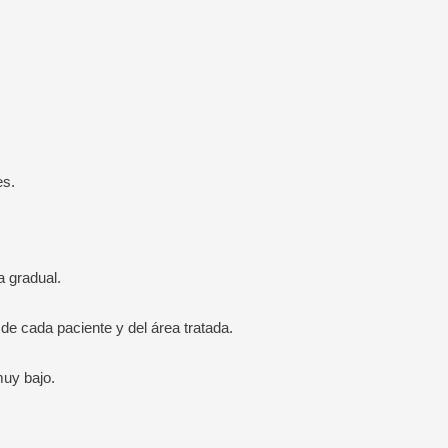
es.
a gradual.
e cada paciente y del área tratada.
muy bajo.