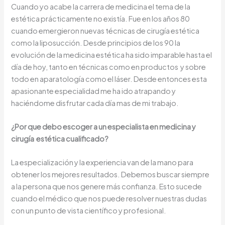
Cuando yo acabe la carrera de medicina el tema de la
estética prácticamente no existía. Fue en los años 80
cuando emergieron nuevas técnicas de cirugía estética
como la liposucción. Desde principios de los 90 la
evolución de la medicina estética ha sido imparable hasta el
día de hoy, tanto en técnicas como en productos y sobre
todo en aparatología como el láser. Desde entonces esta
apasionante especialidad me ha ido atrapando y
haciéndome disfrutar cada día mas de mi trabajo.
¿Por que debo escoger a un especialista en medicina y
cirugía estética cualificado?
La especialización y la experiencia van de la mano para
obtener los mejores resultados. Debemos buscar siempre
a la persona que nos genere más confianza. Esto sucede
cuando el médico que nos puede resolver nuestras dudas
con un punto de vista científico y profesional.