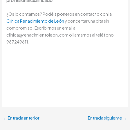
profesional cualificado
.
¿Os lo contamos? Podéis poneros en contacto con la
Clínica Renacimiento de León
y concertar una cita sin
compromiso. Escribirnos un email a
clinica@renacimientoleon.com o llamarnos al teléfono
987249611.
←
Entrada anterior
Entrada siguiente
→