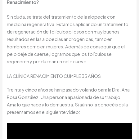
Renacimiento?
Sin duda, se trata del tratamiento de la alopecia con
medicina regenerativa. Estamos aplicando un tratamiento
de regeneración de folículos pilosos con muy buenos
resultados en las alopecias androgénicas, tanto en
hombres como en mujeres. Además de conseguir que el
pelo deje de caerse, logramos que los folículos se
regeneren y produzcan un pelo nuevo.
LA CLÍNICA RENACIMIENTO CUMPLE 35 AÑOS
Treinta y cinco años se han pasado volando para la Dra. Ana
Rosa González. Una persona apasionada de su trabajo.
Ama lo que hace y lo demuestra. Si aún no la conocéis os la
presentamos en el siguiente vídeo: