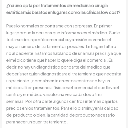
¿Y si uno opta por tratamientos de medicina o cirugía
estética más baratos en lugares como las clínicas low cost?
Pues lo normal es encontrarse con sorpresas. En primer
lugar porque la persona que informa no es el médico. Suele
tratarse de un perfil comercial cuya misión es vender el
mayor numero de tratamientos posibles. Le hagan falta o
no al paciente. Estamos hablando de una mala praxis, ya que
el médico tiene que hacer lo que le diga el comercial. Es
decir, no hay un diagnóstico por parte del médico que
debería ser quien diagnosticara el tratamiento que necesita
un paciente., normalmente en estos centros no hay un
médico allí en presencia física es el comercial el que lleva el
centro y el médico va solo una vez cada dos o tres
semanas. Por otra parte algunos centros intentan bajar los
precios en los tratamientos. Para ello disminuyen la calidad
del producto o bien, la cantidad de producto necesario
para hacer un buen tratamiento.