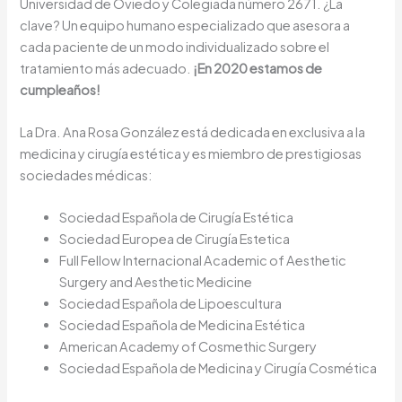
Universidad de Oviedo y Colegiada número 2671. ¿La
clave? Un equipo humano especializado que asesora a
cada paciente de un modo individualizado sobre el
tratamiento más adecuado.
¡En 2020 estamos de
cumpleaños!
La Dra. Ana Rosa González está dedicada en exclusiva a la
medicina y cirugía estética y es miembro de prestigiosas
sociedades médicas:
Sociedad Española de Cirugía Estética
Sociedad Europea de Cirugía Estetica
Full Fellow Internacional Academic of Aesthetic
Surgery and Aesthetic Medicine
Sociedad Española de Lipoescultura
Sociedad Española de Medicina Estética
American Academy of Cosmethic Surgery
Sociedad Española de Medicina y Cirugía Cosmética