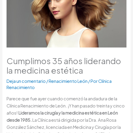
Cumplimos 35 años liderando
la medicina estética
Deja un comentario
/
Renacimiento León
/ Por
Clínica
Renacimiento
Parece que fue ayer cuando comenzó la andadura de la
Clínica Renacimiento de León. ¡Y han pasado treinta y cinco
años!
Lideramos la cirugía y la medicina estética en León
desde 1985.
La Clínica está dirigida por la Dra. Ana Rosa
González Sánchez, licenciada en Medicina y Cirugía por la