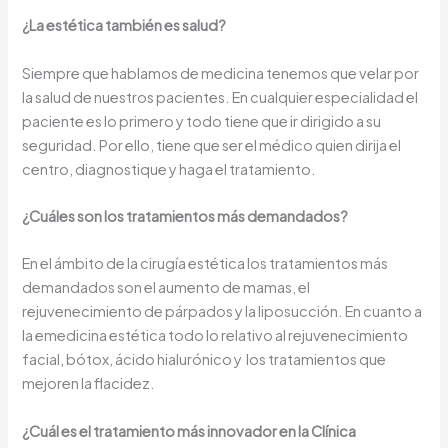
¿La estética también es salud?
Siempre que hablamos de medicina tenemos que velar por
la salud de nuestros pacientes. En cualquier especialidad el
paciente es lo primero y todo tiene que ir dirigido a su
seguridad. Por ello, tiene que ser el médico quien dirija el
centro, diagnostique y haga el tratamiento.
¿Cuáles son los tratamientos más demandados?
En el ámbito de la cirugía estética los tratamientos más
demandados son el aumento de mamas, el
rejuvenecimiento de párpados y la liposucción. En cuanto a
la emedicina estética todo lo relativo al rejuvenecimiento
facial, bótox, ácido hialurónico y los tratamientos que
mejoren la flacidez.
¿Cuál es el tratamiento más innovador en la Clínica