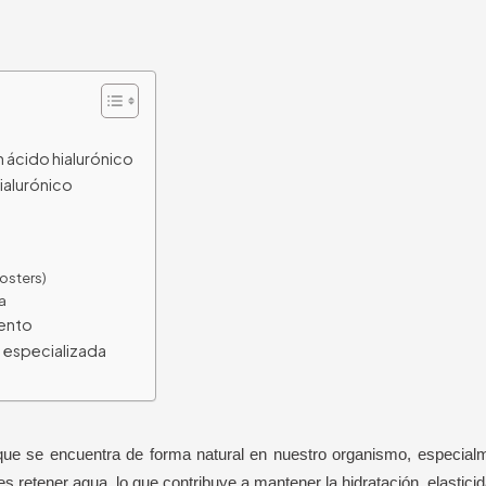
 ácido hialurónico
ialurónico
osters)
ía
iento
a especializada
e se encuentra de forma natural en nuestro organismo, especialmen
 es retener agua, lo que contribuye a mantener la hidratación, elastici