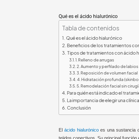
Qué es el ácido hialurónico
Tabla de contenidos
Qué es el ácido hialurónico
Beneficios de los tratamientos con
Tipos de tratamientos con ácido h
1. Relleno de arrugas
2. Aumento y perfilado de labios
3. Reposición de volumen facial
4. Hidratación profunda (skinbo
5. Remodelación facial sin cirug
Para quién está indicado el tratam
La importancia de elegir una clínic
Conclusión
El
ácido hialurónico
es una sustancia qu
tejidos conectivos. Su principal función