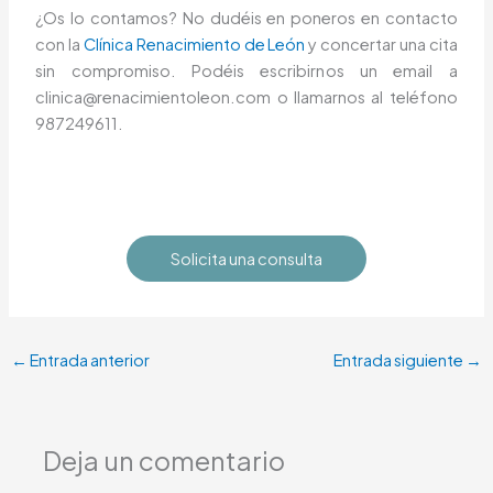
¿Os lo contamos? No dudéis en poneros en contacto
con la
Clínica Renacimiento de León
y concertar una cita
sin compromiso. Podéis escribirnos un email a
clinica@renacimientoleon.com o llamarnos al teléfono
987249611.
Solicita una consulta
←
Entrada anterior
Entrada siguiente
→
Deja un comentario