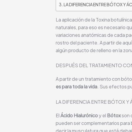
LA DIFERENCIA ENTRE BÓTOX Y Á
La aplicación de la Toxina botulíni
naturales, para eso es necesario qu
variaciones anatómicas de cada pac
rostro del paciente. A partir de a
algún producto de relleno en la zona
DESPUÉS DEL TRATAMIENTO CO
A partir de un tratamiento con bót
es para toda la vida
. Sus efectos p
LA DIFERENCIA ENTRE BÓTOX Y
El
Ácido Hialurónico
y el
Bótox
son 
pueden ser complementarios para ben
decir la musculatura que está deba