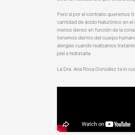
Pero si por el contrario queremos t
cantidad de ácido hialurónico en el
menos denso en función de la zona
tenemos dentro del cuerpo humano en
alergias cuando realizamos tratamie
piel e hidratarla.
La Dra. Ana Rosa González te lo cue