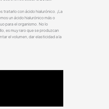
 tratarlo con ácido hialurónico. ¡La
emos un ácido hialurónico más o
uo para el organismo. No lo
llo, es muy raro que se produzcan
tar el volumen, dar elasticidad a la