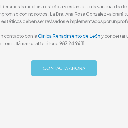
lideramos la medicina estética y estamos en la vanguardia de
mpromiso con nosotros. La Dra. Ana Rosa González valorará tu
 estéticos deben ser revisados e implementados por un profe
n contacto con la
Clínica Renacimiento de León
y concertar 
n.com o llámanos al teléfono
987 24 96 11.
CONTACTA AHORA