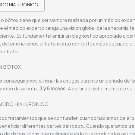
CIDO HIALURÓNICO
ca o bótox tiene que ser siempre realizada por un médico exper
e el médico experto tenga una visión global de la anatomía fac
iente. Es fundamental emitir un diagnóstico apropiado a part
quí, determinaremos el tratamiento con bótox más adecuado o
 a tratar.
N BÓTOX
ox conseguiremos eliminar las arrugas durante un período de 
ueden durar entre
3 y 5 meses
. A partir de dicho momento se 
 ÁCIDO HIALURÓNICO
dos tratamientos que se confunden cuando hablamos de ellos
eficiar diferentes partes del rostro. Cuando queramos tratar
jo de dichas zonas que realmente es la que produce las arrug