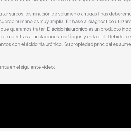
ratar surcos, disminución de volumen o arrugas finas deberemos
 cuerpo humano es muy amplia! En base al diagnóstico utilizar
 que queramos tratar. El
ácido hialurónico
es un producto inoc
 nuestras articulaciones, cartílagos y en la piel. Debido a e
ntos con el ácido hialurónico. Su propiedad principal es aumen
nta en el siguiente vídeo: