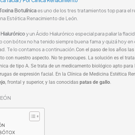
ca facial
/ Por
Clínica Renacimiento
Toxina Botulínica
es uno de los tres tratamientos top para el 
ina Estética Renacimiento de León.
 Hialurónico
y un Ácido Hialurónico especial para paliar la flac
ento con bótox no ha tenido siempre buena fama y quizá hoy e
ad. Te lo contamos a continuación.
Con el paso de los años las
to con nuestro aspecto. No te preocupes. La solución es el trat
ica de tipo A. Se trata de un medicamento biológico apto para l
rrugas de expresión facial. En la Clínica de Medicina Estética R
ejo
, frontal y superior, y las conocidas
patas de gallo
.
LEÓN
ÓN
 BÓTOX