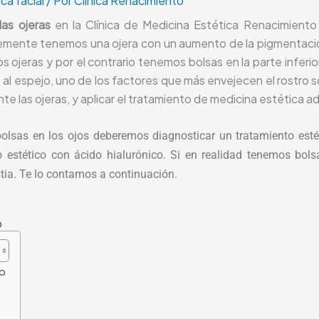
ca facial
/ Por
Clínica Renacimiento
las ojeras
en la Clínica de Medicina Estética Renacimien
emente tenemos una ojera con un aumento de la pigmentación
ojeras y por el contrario tenemos bolsas en la parte inferi
l espejo, uno de los factores que más envejecen el rostro so
 las ojeras, y aplicar el tratamiento de medicina estética 
olsas en los ojos deberemos diagnosticar un tratamiento esté
o estético con ácido hialurónico. Si en realidad tenemos bol
ia. Te lo contamos a continuación.
o
co