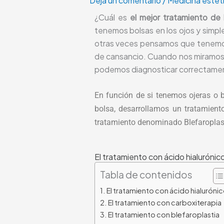
Deja un comentario
/
Medicina estéti
¿Cuál es
el mejor tratamiento de 
tenemos bolsas en los ojos y simpl
otras veces pensamos que tenemos 
de cansancio. Cuando nos miramos a
podemos diagnosticar correctamente
En función de si tenemos ojeras o b
bolsa, desarrollamos un tratamient
tratamiento denominado Blefaroplast
El tratamiento con ácido hialurónic
Tabla de contenidos
El tratamiento con ácido hialuróni
El tratamiento con carboxiterapia
El tratamiento con blefaroplastia