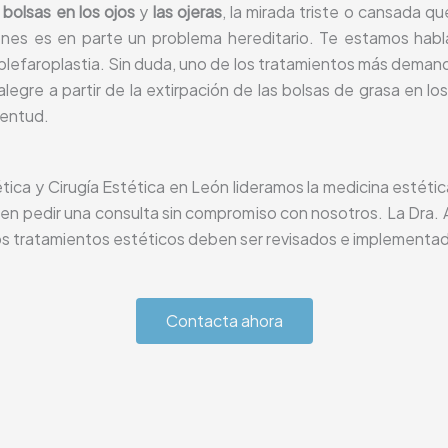
a
bolsas en los ojos
y
las ojeras
, la mirada triste o cansada 
es es en parte un problema hereditario. Te estamos habl
 blefaroplastia. Sin duda, uno de los tratamientos más deman
legre a partir de la extirpación de las bolsas de grasa en lo
ventud.
tica y Cirugía Estética en León lideramos la medicina estéti
en pedir una consulta sin compromiso con nosotros. La Dra.
os tratamientos estéticos deben ser revisados e implementado
Contacta ahora