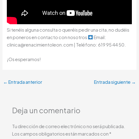
Si tenéis alguna consulta o queréis pedir una cita, no dudéis
en poneros en contacto con nosotros
Email:
clinica@renacimientoleon.com | Teléfono: 619 95 44 50.
¡Os esperamos!
←
Entrada anterior
Entrada siguiente
→
Deja un comentario
Tu dirección de correo electrónico no será publicada.
Los campos obligatorios están marcados con
*