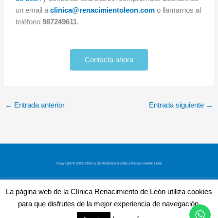
un email a
clinica@renacimientoleon.com
o llamarnos al
teléfono
987249611
.
Contacta ahora
←
Entrada anterior
Entrada siguiente
→
Copyright © 2026 Clínica de Medicina Estética Renacimiento León
Aviso Legal
La página web de la Clínica Renacimiento de León utiliza cookies
Política de privacidad
para que disfrutes de la mejor experiencia de navegación.
Política de cookies