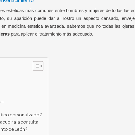
ca Renacimiento
nes estéticas más comunes entre hombres y mujeres de todas las ed
nto, su aparición puede dar al rostro un aspecto cansado, envej
a en medicina estética avanzada, sabemos que no todas las ojeras 
jeras
para aplicar el tratamiento más adecuado.
as
stico personalizado?
cudir a la consulta
iento de León?