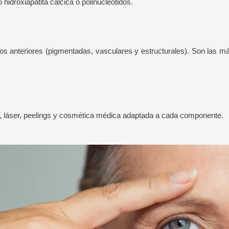
idroxiapatita cálcica o polinucleótidos.
 anteriores (pigmentadas, vasculares y estructurales). Son las má
o, láser, peelings y cosmética médica adaptada a cada componente.