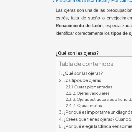
/
Medicina estética facial
/ Por
Clíni
Las ojeras son una de las preocupacio
estrés, falta de sueño o envejecimie
Renacimiento de León
, especializad
identificar correctamente los
tipos de o
¿Qué son las ojeras?
Tabla de contenidos
¿Qué son las ojeras?
Los tipos de ojeras
1. Ojeras pigmentadas
2. Ojeras vasculares
3. Ojeras estructurales o hundid
4. Ojeras mixtas
¿Por qué es importante un diagnó
¿Crees que tienes ojeras? Cuando a
¿Por qué elegir la Clínica Renacim