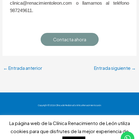
clinica@renacimientoleon.com o llamarnos al teléfono
987249611.
Contacta ahora
←
Entrada anterior
Entrada siguiente
→
Copyright © 2026 Clínica de Medicina Estética Renacimiento León
Aviso Legal
La página web de la Clínica Renacimiento de León utiliza
Política de privacidad
cookies para que disfrutes de la mejor experiencia de
Política de cookies