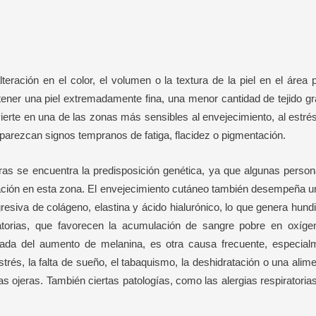
eración en el color, el volumen o la textura de la piel en el área 
r tener una piel extremadamente fina, una menor cantidad de tejido 
ierte en una de las zonas más sensibles al envejecimiento, al estrés
parezcan signos tempranos de fatiga, flacidez o pigmentación.
jeras se encuentra la predisposición genética, ya que algunas per
ación en esta zona. El envejecimiento cutáneo también desempeña un
esiva de colágeno, elastina y ácido hialurónico, lo que genera hundi
latorias, que favorecen la acumulación de sangre pobre en oxíg
vada del aumento de melanina, es otra causa frecuente, especial
rés, la falta de sueño, el tabaquismo, la deshidratación o una alime
s ojeras. También ciertas patologías, como las alergias respiratorias