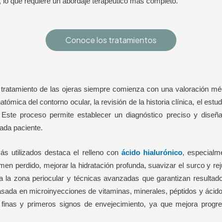
 lo que requiere un abordaje terapéutico más completo.
Conoce los tratamientos
 tratamiento de las ojeras siempre comienza con una valoración méd
natómica del contorno ocular, la revisión de la historia clínica, el estu
Este proceso permite establecer un diagnóstico preciso y diseña
ada paciente.
ás utilizados destaca el relleno con
ácido hialurónico
, especialm
men perdido, mejorar la hidratación profunda, suavizar el surco y r
 la zona periocular y técnicas avanzadas que garantizan resultad
asada en microinyecciones de vitaminas, minerales, péptidos y ácido 
 finas y primeros signos de envejecimiento, ya que mejora progr