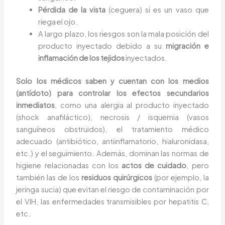
Pérdida de la vista
(ceguera) si es un vaso que
riega el ojo.
A largo plazo, los riesgos son la mala posición del
producto inyectado debido a su
migración e
inflamación de los tejidos
inyectados.
Solo los médicos saben y cuentan con los medios
(antídoto) para controlar los efectos secundarios
inmediatos
, como una alergia al producto inyectado
(shock anafiláctico), necrosis / isquemia (vasos
sanguíneos obstruidos), el tratamiento médico
adecuado (antibiótico, antiinflamatorio, hialuronidasa,
etc.) y el seguimiento. Además, dominan las normas de
higiene relacionadas con los
actos de cuidado
, pero
también las de los
residuos quirúrgicos
(por ejemplo, la
jeringa sucia) que evitan el riesgo de contaminación por
el VIH, las enfermedades transmisibles por hepatitis C,
etc.