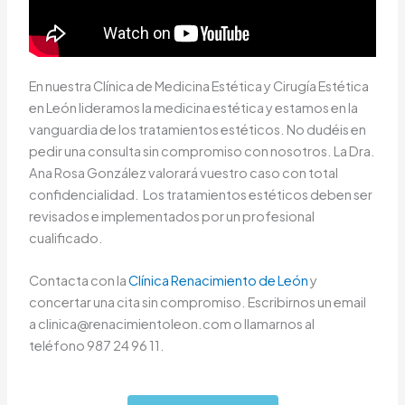
En nuestra Clínica de Medicina Estética y Cirugía Estética
en León lideramos la medicina estética y estamos en la
vanguardia de los tratamientos estéticos. No dudéis en
pedir una consulta sin compromiso con nosotros. La Dra.
Ana Rosa González valorará vuestro caso con total
confidencialidad. Los tratamientos estéticos deben ser
revisados e implementados por un profesional
cualificado.
Contacta con la
Clínica Renacimiento de León
y
concertar una cita sin compromiso. Escribirnos un email
a clinica@renacimientoleon.com o llamarnos al
teléfono 987 24 96 11.