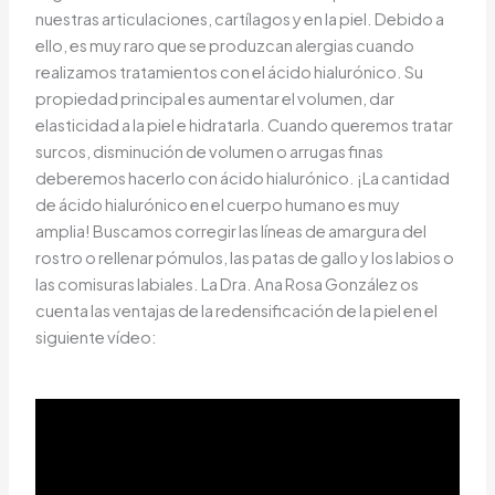
nuestras articulaciones, cartílagos y en la piel. Debido a
ello, es muy raro que se produzcan alergias cuando
realizamos tratamientos con el ácido hialurónico. Su
propiedad principal es aumentar el volumen, dar
elasticidad a la piel e hidratarla. Cuando queremos tratar
surcos, disminución de volumen o arrugas finas
deberemos hacerlo con ácido hialurónico. ¡La cantidad
de ácido hialurónico en el cuerpo humano es muy
amplia! Buscamos corregir las líneas de amargura del
rostro o rellenar pómulos, las patas de gallo y los labios o
las comisuras labiales. La Dra. Ana Rosa González os
cuenta las ventajas de la redensificación de la piel en el
siguiente vídeo: