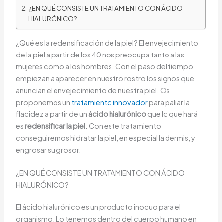
¿EN QUÉ CONSISTE UN TRATAMIENTO CON ÁCIDO
HIALURÓNICO?
¿Qué es la redensificación de la piel? El envejecimiento
de la piel a partir de los 40 nos preocupa tanto a las
mujeres como a los hombres. Con el paso del tiempo
empiezan a aparecer en nuestro rostro los signos que
anuncian el envejecimiento de nuestra piel. Os
proponemos un
tratamiento innovador
para paliar la
flacidez a partir de un
ácido hialurónico
que lo que hará
es
redensificar la piel
. Con este tratamiento
conseguiremos hidratar la piel, en especial la dermis, y
engrosar su grosor.
¿EN QUÉ CONSISTE UN TRATAMIENTO CON ÁCIDO
HIALURÓNICO?
El ácido hialurónico es un producto inocuo para el
organismo. Lo tenemos dentro del cuerpo humano en