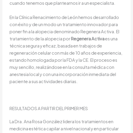
cuando tenemos que plantearnos ir a un especialista.
En la Clínica Renacimiento de León hemos desarrollado
con éxito y de un modo un tratamiento innovador para
poner fin a la alopecia denominado Regenera Activa. El
tratamiento de la alopecia por
Regenera Activa
es una
técnica segura y eficaz, basada en trabajos de
regeneración celular con más de 10 años de experiencia,
estando homologada por la FDA y la CE. El proceso es
muy sencillo, realizándose en la consulta médica con
anestesia local y con una incorporación inmediata del
paciente a sus actividades diarias.
RESULTADOS A PARTIR DEL PRIMER MES
La Dra. Ana Rosa González lidera los tratamientos en
medicina estética capilar a nivel nacional y en particular