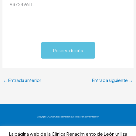
987249611.
Reserva tu cita
←
Entrada anterior
Entrada siguiente
→
Copyright © 2026 Clínica de Medicina Estética Renacimiento León
Aviso Legal
La página web de la Clínica Renacimiento de León utiliza