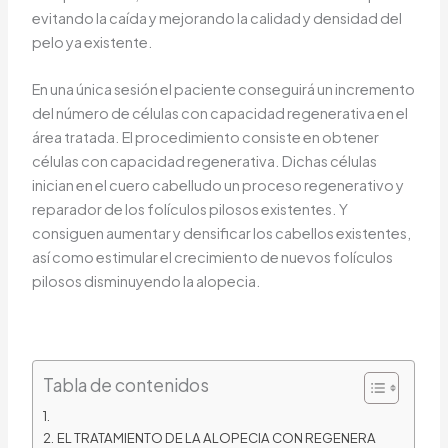
evitando la caída y mejorando la calidad y densidad del
pelo ya existente.
En una única sesión el paciente conseguirá un incremento
del número de células con capacidad regenerativa en el
área tratada. El procedimiento consiste en obtener
células con capacidad regenerativa. Dichas células
inician en el cuero cabelludo un proceso regenerativo y
reparador de los folículos pilosos existentes. Y
consiguen aumentar y densificar los cabellos existentes,
así como estimular el crecimiento de nuevos folículos
pilosos disminuyendo la alopecia.
Tabla de contenidos
EL TRATAMIENTO DE LA ALOPECIA CON REGENERA