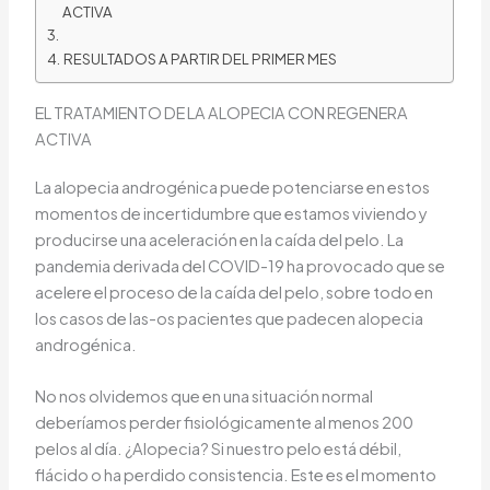
ACTIVA
RESULTADOS A PARTIR DEL PRIMER MES
EL TRATAMIENTO DE LA ALOPECIA CON REGENERA
ACTIVA
La alopecia androgénica puede potenciarse en estos
momentos de incertidumbre que estamos viviendo y
producirse una aceleración en la caída del pelo. La
pandemia derivada del COVID-19 ha provocado que se
acelere el proceso de la caída del pelo, sobre todo en
los casos de las-os pacientes que padecen alopecia
androgénica.
No nos olvidemos que en una situación normal
deberíamos perder fisiológicamente al menos 200
pelos al día. ¿Alopecia? Si nuestro pelo está débil,
flácido o ha perdido consistencia. Este es el momento