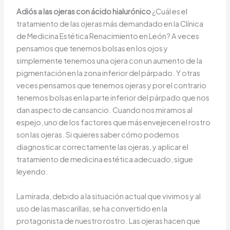
Adiós a las ojeras con ácido hialurónico
¿Cuál es el
tratamiento de las ojeras más demandado en la Clínica
de Medicina Estética Renacimiento en León? A veces
pensamos que tenemos bolsas en los ojos y
simplemente tenemos una ojera con un aumento de la
pigmentación en la zona inferior del párpado. Y otras
veces pensamos que tenemos ojeras y por el contrario
tenemos bolsas en la parte inferior del párpado que nos
dan aspecto de cansancio. Cuando nos miramos al
espejo, uno de los factores que más envejecen el rostro
son las ojeras. Si quieres saber cómo podemos
diagnosticar correctamente las ojeras, y aplicar el
tratamiento de medicina estética adecuado, sigue
leyendo.
La mirada, debido a la situación actual que vivimos y al
uso de las mascarillas, se ha convertido en la
protagonista de nuestro rostro. Las ojeras hacen que