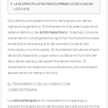
LA BLEFAROPLASTIA PARA ELIMINAR LAS BOLSAS EN
LOS OJOS
Uno de los principales motivos de la aparición de las
ojeras es la genética. El tratamiento más adecuado el un
relleno dérmico de
ácido hialurónico
. Además con este
tratamiento conseguiremos aportar mucha luminosidad
e hidratar la mirada a partir de una mezcla de ácido
reticulado y no reticulado. Es fundamental valorar el tipo
de ácido hialurónico que vamos a utilizar en función del
tipo de las ojeras y de la piel fina de las mismas. El
tratamiento se realiza en una sola sesión y los resultados
aparecen en un tiempo récord.
EL TRATAMIENTO DE LAS OJERAS CON
CARBOXITERAPIA
La
carboxiterapia
es un tratamiento no quirúrgico
basado en la aplicación de dióxido de carbono en forma