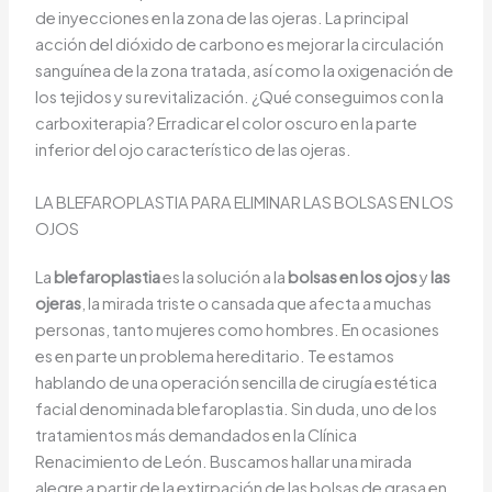
de inyecciones en la zona de las ojeras. La principal
acción del dióxido de carbono es mejorar la circulación
sanguínea de la zona tratada, así como la oxigenación de
los tejidos y su revitalización. ¿Qué conseguimos con la
carboxiterapia? Erradicar el color oscuro en la parte
inferior del ojo característico de las ojeras.
LA BLEFAROPLASTIA PARA ELIMINAR LAS BOLSAS EN LOS
OJOS
La
blefaroplastia
es la solución a la
bolsas en los ojos
y
las
ojeras
, la mirada triste o cansada que afecta a muchas
personas, tanto mujeres como hombres. En ocasiones
es en parte un problema hereditario. Te estamos
hablando de una operación sencilla de cirugía estética
facial denominada blefaroplastia. Sin duda, uno de los
tratamientos más demandados en la Clínica
Renacimiento de León. Buscamos hallar una mirada
alegre a partir de la extirpación de las bolsas de grasa en