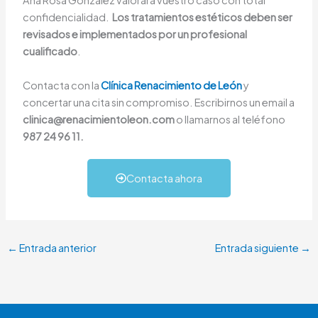
Ana Rosa González valorará vuestro caso con total
confidencialidad.
Los tratamientos estéticos deben ser
revisados e implementados por un profesional
cualificado
.
Contacta con la
Clínica Renacimiento de León
y
concertar una cita sin compromiso. Escribirnos un email a
clinica@renacimientoleon.com
o llamarnos al teléfono
987 24 96 11.
Contacta ahora
←
Entrada anterior
Entrada siguiente
→